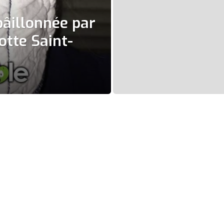
bâillonnée par
tte Saint-