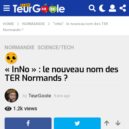
HOME
NORMANDIE
"InNo" : le nouveau nom des TER
Normands ?
NORMANDIE
,
SCIENCE/TECH
9
a
n
« InNo » : le nouveau nom des
s
a
TER Normands ?
g
o
TeurGoole
9
by
9 ans ago
9
a
a
n
1.2k
views
n
s
s
a
a
g
o