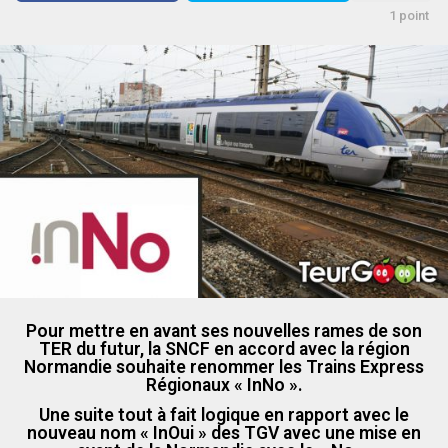
g
1
point
o
Pour mettre en avant ses nouvelles rames de son
TER du futur, la SNCF en accord avec la région
Normandie souhaite renommer les Trains Express
Régionaux « InNo ».
Une suite tout à fait logique en rapport avec le
nouveau nom « InOui » des TGV avec une mise en