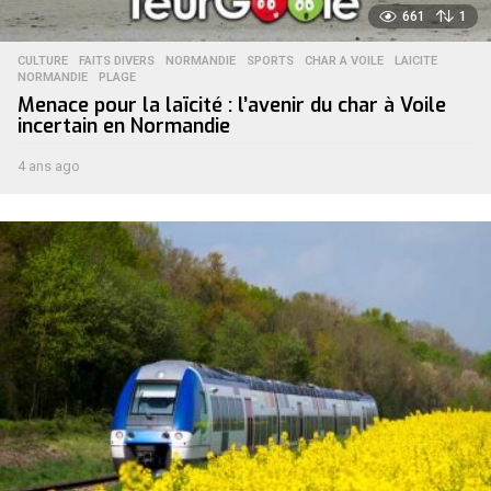
661
1
CULTURE
,
FAITS DIVERS
,
NORMANDIE
,
SPORTS
CHAR A VOILE
,
LAICITE
,
NORMANDIE
,
PLAGE
Menace pour la laïcité : l’avenir du char à Voile
incertain en Normandie
4 ans ago
5
a
n
s
a
g
o