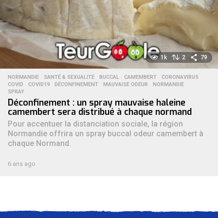
1k
2
79
NORMANDIE
,
SANTÉ & SEXUALITÉ
BUCCAL
,
CAMEMBERT
,
CORONAVIRUS
,
COVID
,
COVID19
,
DÉCONFINEMENT
,
MAUVAISE ODEUR
,
NORMANDIE
,
SPRAY
Déconfinement : un spray mauvaise haleine
camembert sera distribué à chaque normand
Pour accentuer la distanciation sociale, la région
Normandie offrira un spray buccal odeur camembert à
chaque Normand.
6 ans ago
6
a
n
s
a
g