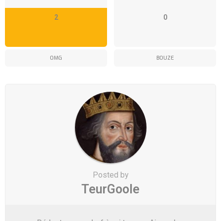
2
0
OMG
BOUZE
Posted by
TeurGoole