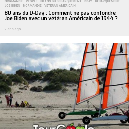
NORMANDIE
,
PEOPLE
80 ANS DU DÉBARQUEMENT
,
DDAY
,
DÉBARQUEMENT
,
JOE BIDEN
,
NORMANDIE
,
VÉTÉRAN AMÉRICAIN
80 ans du D-Day : Comment ne pas confondre
Joe Biden avec un vétéran Américain de 1944 ?
2 ans ago
2
a
n
s
a
g
o