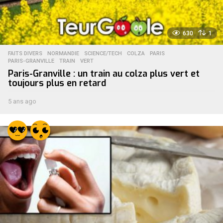
630
1
FAITS DIVERS
,
NORMANDIE
,
SCIENCE/TECH
COLZA
,
PARIS
,
PARIS-GRANVILLE
,
TRAIN
,
VERT
Paris-Granville : un train au colza plus vert et
toujours plus en retard
5 ans ago
5
a
n
s
a
g
o