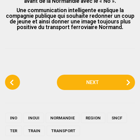
avant de la Normandie avec le « No ».
Une communication intelligente explique la
compagnie publique qui souhaite redonner un coup
de jeune et ainsi donner une image toujours plus
positive du transport ferroviaire Normand.
P
NEXT
o
s
t
P
,
,
,
,
,
,
,
a
INO
INOUI
NORMANDIE
REGION
SNCF
g
TER
TRAIN
TRANSPORT
i