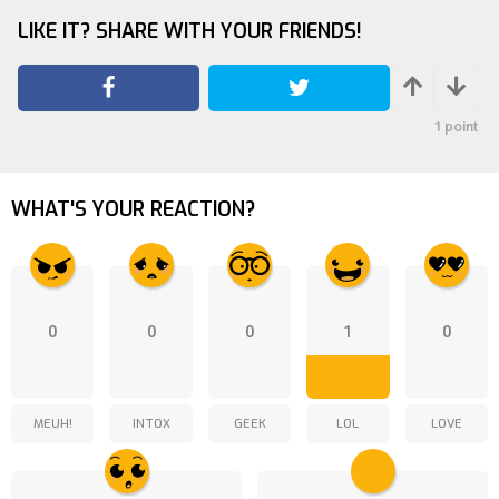
n
LIKE IT? SHARE WITH YOUR FRIENDS!
a
t
i
o
1
point
n
WHAT'S YOUR REACTION?
0
0
0
1
0
MEUH!
INTOX
GEEK
LOL
LOVE