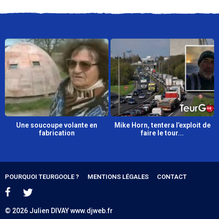
o
Une soucoupe volante en
Mike Horn, tentera l’exploit de
fabrication
faire le tour...
POURQUOI TEURGOOLE ?
MENTIONS LÉGALES
CONTACT
© 2026 Julien DIVAY www.djweb.fr