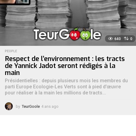
640
0
PEOPLE
Respect de l’environnement : les tracts
de Yannick Jadot seront rédigés à la
main
Présidentielles : depuis plusieurs mois les membres du
parti Europe Ecologie-Les Verts sont à pied d’œuvre
pour réaliser à la main les millions de tracts...
by
TeurGoole
4 ans ago
5
a
n
s
a
g