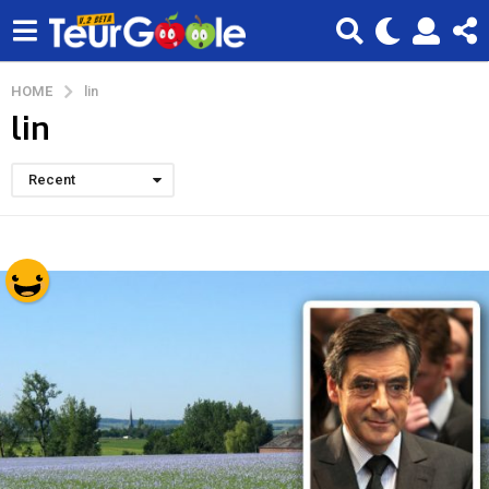
HOME
lin
lin
Recent