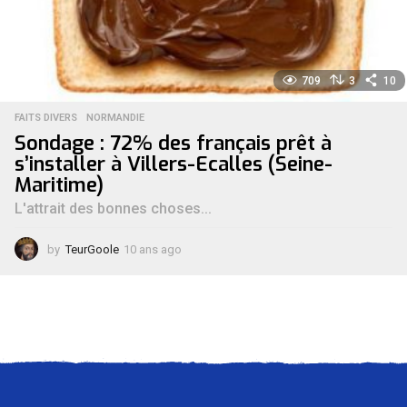
709
3
10
FAITS DIVERS
,
NORMANDIE
Sondage : 72% des français prêt à
s’installer à Villers-Ecalles (Seine-
Maritime)
L'attrait des bonnes choses...
by
TeurGoole
10 ans ago
1
0
a
n
s
a
g
o