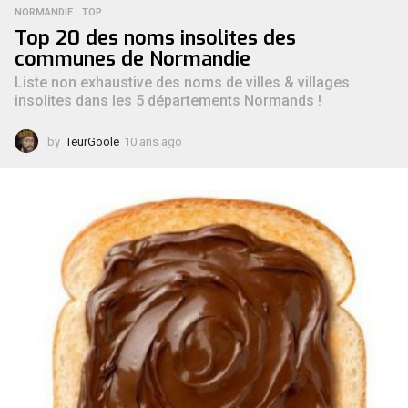
NORMANDIE
,
TOP
Top 20 des noms insolites des
communes de Normandie
Liste non exhaustive des noms de villes & villages
insolites dans les 5 départements Normands !
by
TeurGoole
10 ans ago
9
a
n
s
a
g
o