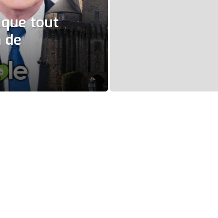
aque tout
n de